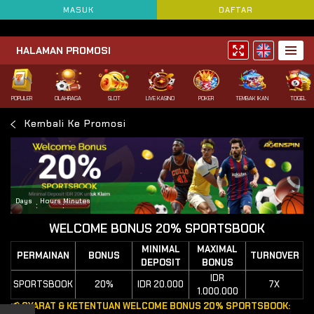
MASUK
DAFTAR
Selamat Datang di situs Agenspin, pastika
HALAMAN PROMOSI
POPULER
OLAHRAGA
SLOT
LIVE KASINO
POKER
TEMBAK IKAN
TOGEL
Kembali Ke Promosi
Days
Hours
Minutes
:
:
WELCOME BONUS 20% SPORTSBOOK
MINIMAL
MAXIMAL
PERMAINAN
BONUS
TURNOVER
DEPOSIT
BONUS
IDR
SPORTSBOOK
20%
IDR 20.000
7X
1.000.000
📢 SYARAT & KETENTUAN WELCOME BONUS 20% SPORTSBOOK: