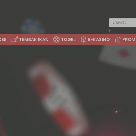
KER
TEMBAK IKAN
TOGEL
E-KASINO
PROM