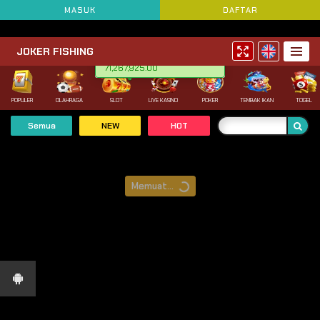
MASUK
DAFTAR
Selamat Datang di situs Agenspin, pastikan
JOKER FISHING
lery** Tarik Dana IDR2
71,267,925.00
POPULER
OLAHRAGA
SLOT
LIVE KASINO
POKER
TEMBAK IKAN
TOGEL
Semua
NEW
HOT
Memuat...