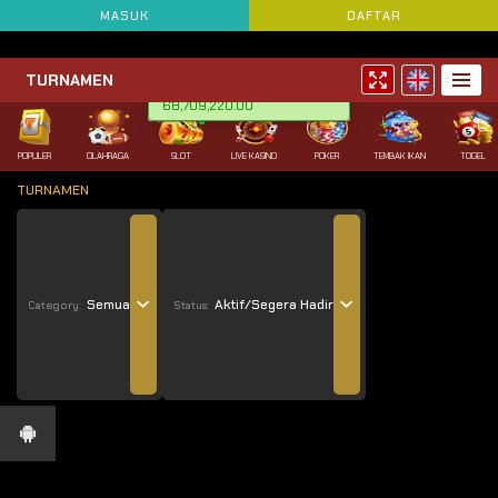
MASUK
DAFTAR
Selamat Datang di situs Agenspin, pastikan
TURNAMEN
hong** Tarik Dana IDR2
68,709,220.00
POPULER
OLAHRAGA
SLOT
LIVE KASINO
POKER
TEMBAK IKAN
TOGEL
TURNAMEN
Semua
Aktif/Segera Hadir
Category:
Status: