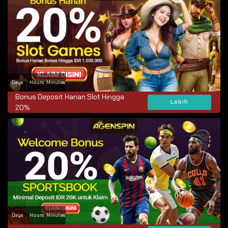
Days
Hours
Minutes
:
:
Bonus Deposit Harian Slot Hingga
Lebih
20%
Days
Hours
Minutes
:
: