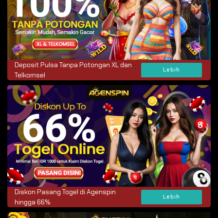
Deposit Pulsa Tanpa Potongan XL dan
Lebih
Telkomsel
Diskon Pasang Togel di Agenspin
Lebih
hingga 66%