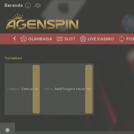
Beranda
OLAHRAGA
SLOT
LIVE KASINO
PO
Turnamen
Semua
Aktif/Segera Hadir
Category:
Status: