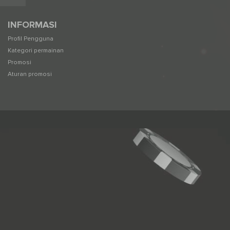
INFORMASI
Profil Pengguna
Kategori permainan
Promosi
Aturan promosi