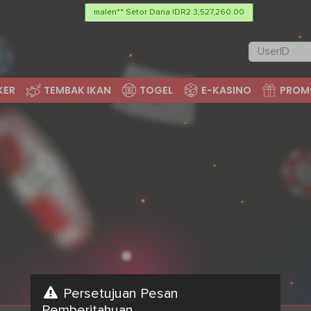
malen** Setor Dana IDR2 3,527,260.00
KER
TEMBAK IKAN
TOGEL
E-KASINO
PROM
Persetujuan Pesan
Pemberitahuan