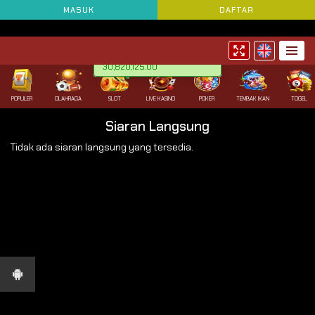
MASUK
DAFTAR
Selamat Datang di situs Agenspin, pastik
Khato** Setor Dana IDR2
30,820,125.00
POPULER
OLAHRAGA
SLOT
LIVE KASINO
POKER
TEMBAK IKAN
TOGEL
Siaran Langsung
Tidak ada siaran langsung yang tersedia.