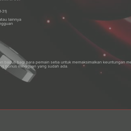
-31)
atau lainnya
ingguan
n
n bagus bagi para pemain setia untuk memaksimalkan keuntungan me
ing bonus mingguan yang sudah ada.