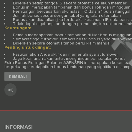
Diberikan setiap tanggal 5 secara otomatis ke akun member
Bonus ini merupakan tambahan dari bonus rollingan mingguan
Perhitungan berdasarkan akumulasi TO dalam 1 bulan (tanggal 1
Jumlah bonus sesuai dengan tabel yang telah ditentukan
Bonus akan dibatalkan jika terdeteksi kesamaan IP, data bank, 
Tidak dapat digabungkan dengan promo lain, kecuali bonus m
Keuntungan:
Pemain mendapatkan bonus tambahan di luar bonus mingguan
Semakin tinggi turnover, semakin besar bonus yang didapatka
Diberikan secara otomatis tanpa perlu klaim manual
Penting untuk diingat:
Pastikan akun Anda aktif dan memenuhi syarat turnover
Jaga keamanan akun untuk menghindari pembatalan bonus
Extra Bonus Rollingan Bulanan AGENSPIN ini merupakan kesempata
berpeluang mendapatkan bonus tambahan yang signifikan di samp
KEMBALI
INFORMASI