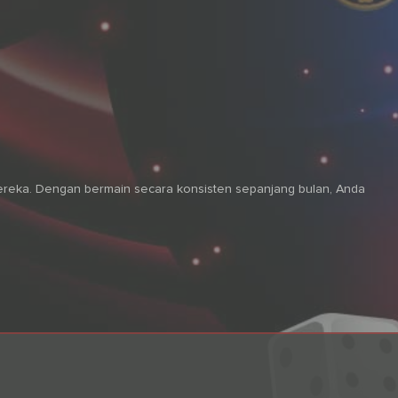
reka. Dengan bermain secara konsisten sepanjang bulan, Anda