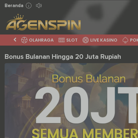
Beranda
OLAHRAGA
SLOT
LIVE KASINO
PO
Bonus Bulanan Hingga 20 Juta Rupiah