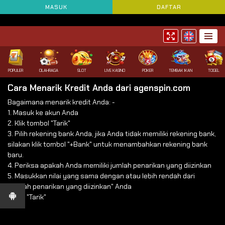
MASUK
DAFTAR
Selamat Datang di situs Agenspin, pastik
POPULER
OLAHRAGA
SLOT
LIVE KASINO
POKER
TEMBAK IKAN
TOGEL
Cara Menarik Kredit Anda dari agenspin.com
Bagaimana menarik kredit Anda: -
1. Masuk ke akun Anda
2. Klik tombol "Tarik"
3. Pilih rekening bank Anda, jika Anda tidak memiliki rekening bank,
silakan klik tombol "+Bank" untuk menambahkan rekening bank
baru.
4. Periksa apakah Anda memiliki jumlah penarikan yang diizinkan
5. Masukkan nilai yang sama dengan atau lebih rendah dari
"jumlah penarikan yang diizinkan" Anda
6. Klik "Tarik"