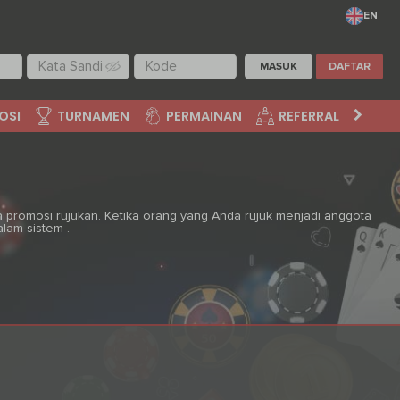
EN
Sel
MASUK
DAFTAR
OSI
TURNAMEN
PERMAINAN
REFERRAL
ma promosi rujukan. Ketika orang yang Anda rujuk menjadi anggota
alam sistem
.