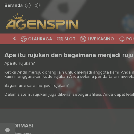
Beranda
OLAHRAGA
SLOT
LIVE KASINO
PO
Apa itu rujukan dan bagaimana menjadi ru
Apa itu rujukan?
Ketika Anda merujuk orang lain untuk menjadi anggota kami, Anda
kami menggunakan kode rujukan Anda selama pendaftaran, mereka a
Bagaimana cara menjadi rujukan?
Dalam sistem
, rujukan juga dikenal sebagai afiliasi. Anda dapat l
INFORMASI
Profil Pengguna