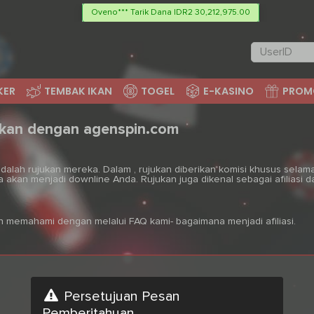
Oveno*** Tarik Dana IDR2 30,212,975.00
KER
TEMBAK IKAN
TOGEL
E-KASINO
PROM
jukan dengan agenspin.com
 adalah rujukan mereka. Dalam
, rujukan diberikan komisi khusus sela
kan menjadi downline Anda. Rujukan juga dikenal sebagai afiliasi d
ebih memahami dengan melalui FAQ kami- bagaimana menjadi afiliasi.
Persetujuan Pesan
Pemberitahuan