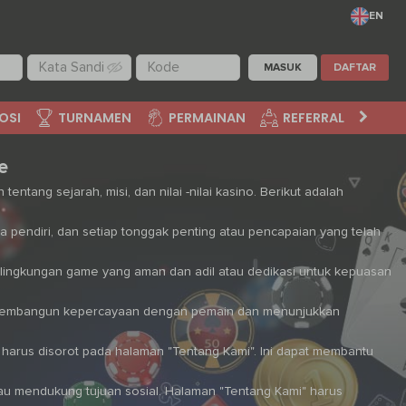
EN
Sela
MASUK
DAFTAR
OSI
TURNAMEN
PERMAINAN
REFERRAL
e
tang sejarah, misi, dan nilai -nilai kasino. Berikut adalah
a pendiri, dan setiap tonggak penting atau pencapaian yang telah
kan lingkungan game yang aman dan adil atau dedikasi untuk kepuasan
ntu membangun kepercayaan dengan pemain dan menunjukkan
arus disorot pada halaman "Tentang Kami". Ini dapat membantu
au mendukung tujuan sosial. Halaman "Tentang Kami" harus