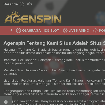
Beranda
OLAHRAGA
SLOT
LIVE KASINO
PO
Agenspin Tentang Kami Situs Adalah Situs 
Halaman "Tentang Kami" adalah bagian penting dari situs web kasino
beberapa fitur utama dari halaman kasino online yang bagus "tenta
Informasi Perusahaan: Halaman "Tentang Kami" harus memberikan inf
dicapai perusahaan.
Misi dan Nilai: Halaman "tentang kami" yang baik harus mengartikul
pelanggan.
Lisensi dan Peraturan: Halaman "Tentang Kami" harus mencakup i
komitmen kasino untuk mengikuti standar industri dan praktik terbaik
Penghargaan dan Pengakuan: Jika kasino telah memenangkan pengh
membangun kredibilitas dan menetapkan kasino sebagai pemimpin da
Tanggung Jawab Sosial: Banyak kasino online memiliki program at
memberikan informasi tentang program dan inisiatif ini untuk menu