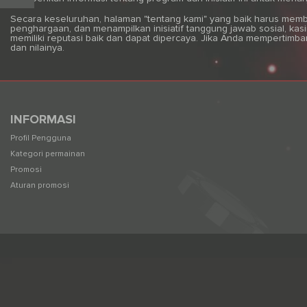
Secara keseluruhan, halaman "tentang kami" yang baik harus membe
penghargaan, dan menampilkan inisiatif tanggung jawab sosial, 
memiliki reputasi baik dan dapat dipercaya. Jika Anda mempertimba
dan nilainya.
INFORMASI
Profil Pengguna
Kategori permainan
Promosi
Aturan promosi