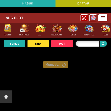
MASUK
DAFTAR
Selamat Datang di situs Agenspin, pastikan
NLC SLOT
POPULER
OLAHRAGA
SLOT
LIVE KASINO
POKER
TEMBAK IKAN
TOGEL
Semua
NEW
HOT
Memuat...