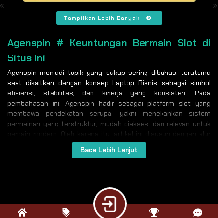
Tampilkan Lebih Banyak
Agenspin
#
Keuntungan
Bermain
Slot di
Situs Ini
Agenspin
menjadi topik yang cukup sering dibahas, terutama
saat dikaitkan dengan konsep Laptop Bisnis sebagai simbol
efisiensi, stabilitas, dan kinerja yang konsisten. Pada
pembahasan ini, Agenspin hadir sebagai platform slot yang
membawa pendekatan serupa, yakni menekankan sistem
permainan yang terstruktur, mudah diakses, dan relevan untuk
pemain modern. Oleh karena itu, artikel ini disusun dengan alur
yang jelas agar pembaca langsung memahami inti informasinya
Baca Lebih Lanjut
sejak awal.
Selain itu, pendekatan yang digunakan Agenspin tidak
mengandalkan sensasi sesaat. Fokusnya justru pada
keberlanjutan sistem dan pengalaman pengguna yang lebih
terkontrol. Hal ini membuat konsepnya tetap relevan dan tidak
mudah usang.
Agenspin Rilis Konsep Slot Berbasis