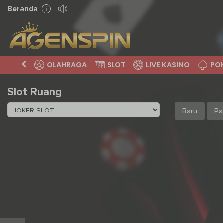
Beranda
OLAHRAGA
SLOT
LIVE KASINO
PO
Slot Ruang
Baru
Pa