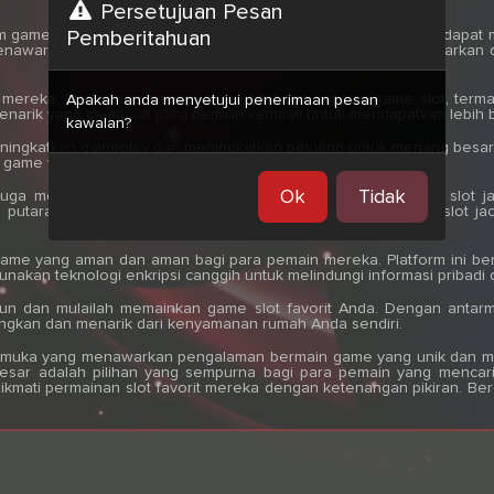
Persetujuan Pesan
Pemberitahuan
lam game slot. Dengan berbagai permainan untuk dipilih, pemain dap
awarkan pengalaman bermain game yang unik dan mendebarkan dengan
 mereka. Platform ini menawarkan berbagai macam game slot, termasuk
Apakah anda menyetujui penerimaan pesan
enarik yang membuat para pemain kembali untuk mendapatkan lebih 
kawalan?
ingkatkan gameplay dan meningkatkan peluang untuk menang besar. Fit
in game yang lebih mendalam dan bermanfaat.
Ok
Tidak
r juga menawarkan kesempatan untuk menang besar dengan slot ja
aran. Dengan potensi untuk memenangkan jutaan dolar, slot jackp
me yang aman dan aman bagi para pemain mereka. Platform ini berli
akan teknologi enkripsi canggih untuk melindungi informasi pribadi
n dan mulailah memainkan game slot favorit Anda. Dengan antar
kan dan menarik dari kenyamanan rumah Anda sendiri.
erkemuka yang menawarkan pengalaman bermain game yang unik dan m
sar adalah pilihan yang sempurna bagi para pemain yang mencari
ati permainan slot favorit mereka dengan ketenangan pikiran. Ber