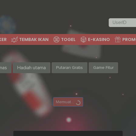
iqbal*** Setor Dana IDR2 25,341,315.00
KER
TEMBAK IKAN
TOGEL
E-KASINO
PROM
nas
Hadiah utama
Putaran Gratis
Game Fitur
Memuat...