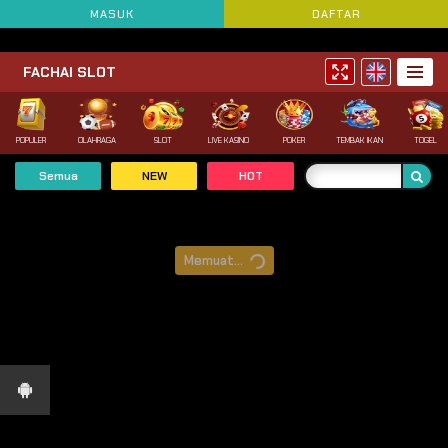
MASUK
DAFTAR
Selamat Datang di situs Agenspin, pastikan
FACHAI SLOT
POPULER
OLAHRAGA
SLOT
LIVE KASINO
POKER
TEMBAK IKAN
TOGEL
Semua
NEW
HOT
Memuat...