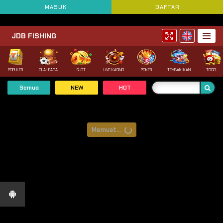
MASUK
DAFTAR
Selamat Datang di situs Agenspin, pastikan s
JDB FISHING
POPULER
OLAHRAGA
SLOT
LIVE KASINO
POKER
TEMBAK IKAN
TOGEL
Semua
NEW
HOT
Memuat...