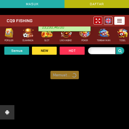
MASUK
DAFTAR
Selamat Datang di situs Agenspin, pastikan 
CQ9 FISHING
Guay6** Setor Dana IDR2
23,230,745.00
POPULER
OLAHRAGA
SLOT
LIVE KASINO
POKER
TEMBAK IKAN
TOGEL
Semua
NEW
HOT
Memuat...