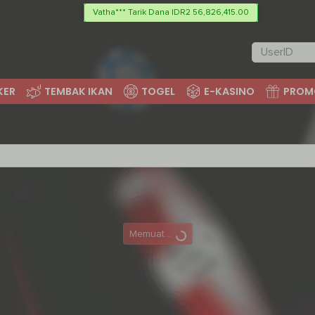
T@686437**** Tarik Dana IDR2 32,858,420.00
KER
TEMBAK IKAN
TOGEL
E-KASINO
PROM
Memuat...