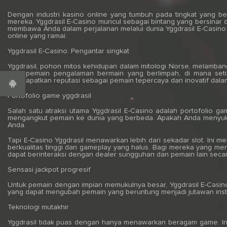
Dengan industri kasino online yang tumbuh pada tingkat yang b
mereka. Yggdrasil E-Casino muncul sebagai bintang yang bersinar d
membawa Anda dalam perjalanan melalui dunia Yggdrasil E-Casino 
online yang ramai.
Yggdrasil E-Casino: Pengantar singkat
Yggdrasil, pohon mitos kehidupan dalam mitologi Norse, melamban
para pemain pengalaman bermain yang berlimpah, di mana setia
mendapatkan reputasi sebagai pemain tepercaya dan inovatif dalam i
Portofolio game yggdrasil
Salah satu atraksi utama Yggdrasil E-Casino adalah portofolio 
mengangkut pemain ke dunia yang berbeda. Apakah Anda menyukai s
Anda.
Tapi E-Casino Yggdrasil menawarkan lebih dari sekadar slot. Ini m
berkualitas tinggi dan gameplay yang halus. Bagi mereka yang m
dapat berinteraksi dengan dealer sungguhan dan pemain lain secara
Sensasi jackpot progresif
Untuk pemain dengan impian memukulnya besar, Yggdrasil E-Casi
yang dapat mengubah pemain yang beruntung menjadi jutawan insta
Teknologi mutakhir
Yggdrasil tidak puas dengan hanya menawarkan beragam game. I