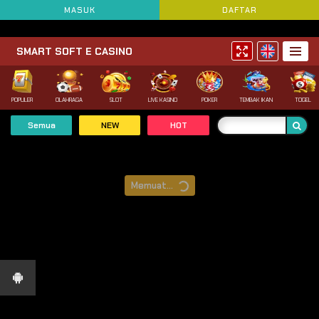
MASUK
DAFTAR
Selamat Datang di situs Agenspin, pastik
SMART SOFT E CASINO
POPULER
OLAHRAGA
SLOT
LIVE KASINO
POKER
TEMBAK IKAN
TOGEL
Semua
NEW
HOT
Memuat...