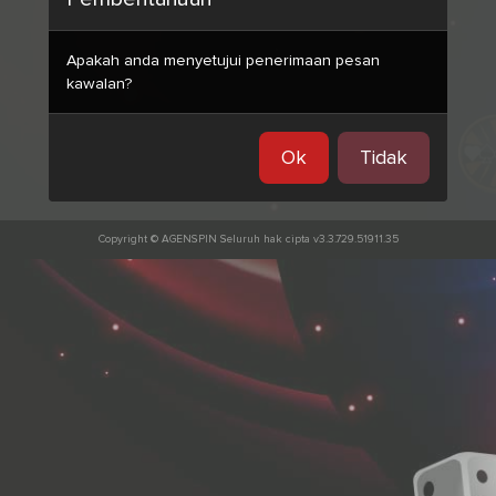
Apakah anda menyetujui penerimaan pesan
kawalan?
Ok
Tidak
Copyright ©
AGENSPIN Seluruh hak cipta v3.3.729.51911.35